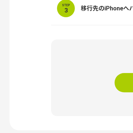
STEP
移行先のiPhone
3