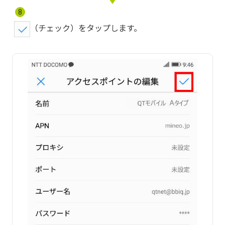
8
（チェック）をタップし
ます
。