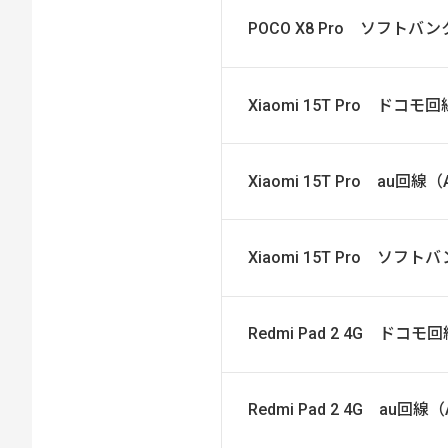
POCO X8 Pro ソフト
Xiaomi 15T Pro ドコ
Xiaomi 15T Pro au回
Xiaomi 15T Pro ソ
Redmi Pad 2 4G ドコ
Redmi Pad 2 4G au回